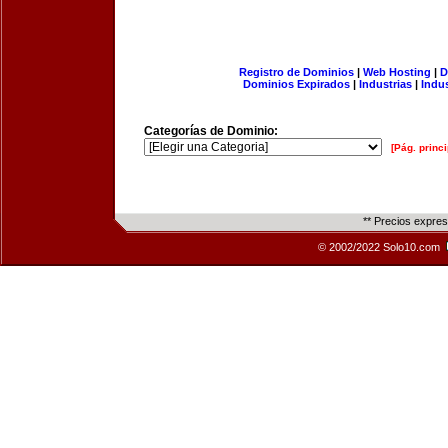
Registro de Dominios
|
Web Hosting
|
D
Dominios Expirados
|
Industrias
|
Indu
Categorías de Dominio:
[Pág. princi
** Precios expre
© 2002/2022 Solo10.com