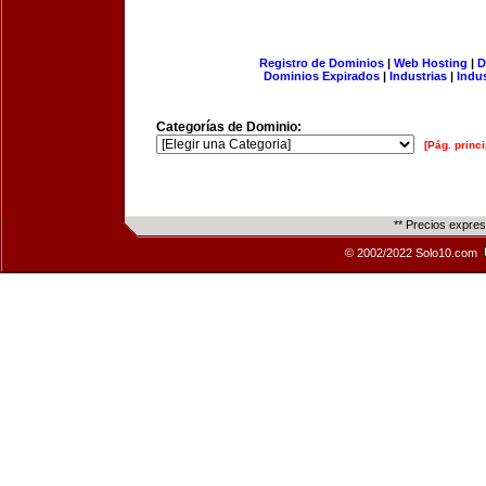
Registro de Dominios
|
Web Hosting
|
D
Dominios Expirados
|
Industrias
|
Indu
Categorías de Dominio:
[Pág. princi
** Precios expre
© 2002/2022 Solo10.com