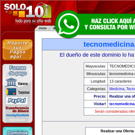
tecnomedicin
El dueño de este dominio lo ha
Mayusculas:
TECNOMEDICI
Minusculas:
tecnomedicina
Longitud:
13 caracteres
Categorias:
Medicina
,
Tecn
Precio:
Realizar una of
Visitar!
tecnomedicin
Serán consideradas ofer
Realizar una Oferta