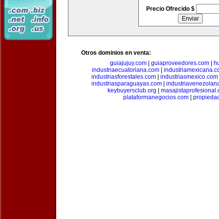
Precio Ofrecido $
Otros dominios en venta:
guiajujuy.com
|
guiaproveedores.com
|
h
industriaecuatoriana.com
|
industriamexicana.
industriasforestales.com
|
industriasmexico.com
industriasparaguayas.com
|
industriavenezolan
keybuyersclub.org
|
masajistaprofesional
plataformanegocios.com
|
propieda