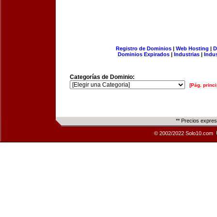
Registro de Dominios
|
Web Hosting
|
D
Dominios Expirados
|
Industrias
|
Indu
Categorías de Dominio:
[Pág. princi
** Precios expre
© 2002/2022 Solo10.com