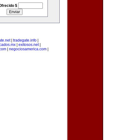
Ofrecido $
te.net
|
tradegate.info
|
cados.mx
|
exitosos.net
|
.com
|
negociosamerica.com
|