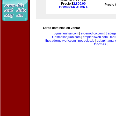
COMPRAR AHORA
Precio $
2,800.00
Precio 
COMPRAR AHORA
Otros dominios en venta:
pymefamiliar.com
|
e-periodico.com
|
tradega
turismosanjuan.com
|
empleosweb.com
|
mer
thetradernetwork.com
|
negocios.io
|
guiapinamar
fonox.es
|