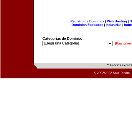
Registro de Dominios
|
Web Hosting
|
D
Dominios Expirados
|
Industrias
|
Indu
Categorías de Dominio:
[Pág. princi
** Precios expre
© 2002/2022 Solo10.com