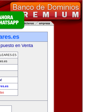
ares.es
 puesto en Venta
LEARES.ES
es.es
a!
res.es
tas