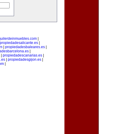
quilerdeinmuebles.com
|
propiedadesalicante.es
|
om
|
propiedadesbaleares.es
|
adesbarcelona.es
|
|
propiedadescanarias.es
|
.es
|
propiedadesgijon.es
|
com
|